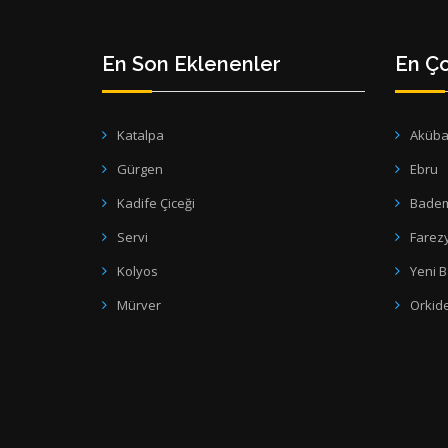
En Son Eklenenler
En Ço
Katalpa
Aküb
Gürgen
Ebru
Kadife Çiceği
Bade
Servi
Farez
Kolyos
Yeni 
Mürver
Orkid