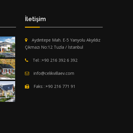
İletişim
Aydıntepe Mah. E-5 Yanyolu Akyıldız
Çıkmazı No:12 Tuzla / İstanbul
Tel: :+90 216 392 6 392
info@celikvillaev.com
Faks: :+90 216 771 91