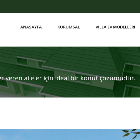
ANASAYFA
KURUMSAL
VILLA EV MODELLERI
BIR BUÇUK KATLI VILLA EVLER
ğer veren aileler için ideal bir konut çözümüdür.