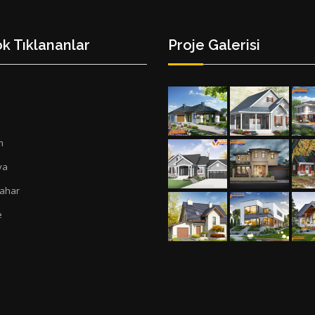
k Tıklananlar
Proje Galerisi
a
m
ya
Bahar
e