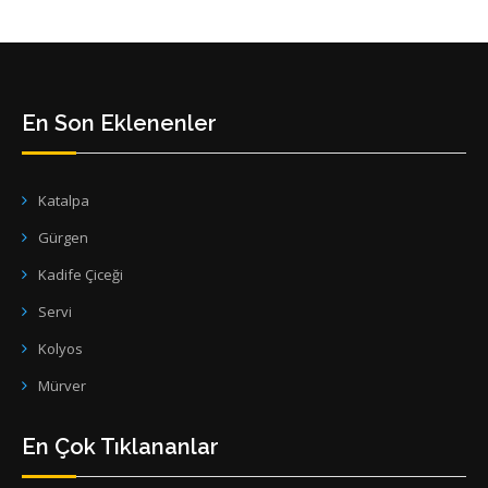
En Son Eklenenler
Katalpa
Gürgen
Kadife Çiceği
Servi
Kolyos
Mürver
En Çok Tıklananlar