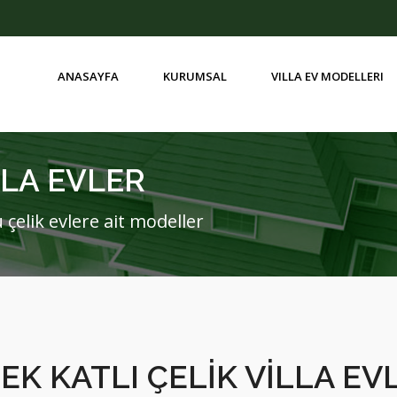
ANASAYFA
KURUMSAL
VILLA EV MODELLERI
BIR BUÇUK KATLI VILLA EVLER
LLA EVLER
u çelik evlere ait modeller
EK KATLI ÇELİK VİLLA EV